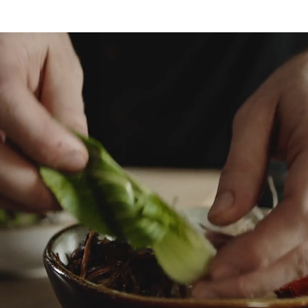
Kiusatusi kõigile meeltele
KIUS Resto on koht, kus head maitsed ja hea tuju käivad
käsikäes!
Olgu sul ees kiire hommikustart, lõunapaus tööpäeva
keskel või mõnus õhtu sõpradega – meie juures ootavad
sind maitsvad road,
mõnus atmosfäär ja alati soe vastuvõtt.
Tule tähista tähtpäevi, pea maha üks vahva õhtusöök või
lihtsalt naudi hetke – KIUS Restos saavad kõhud täis ja
tujud heaks.